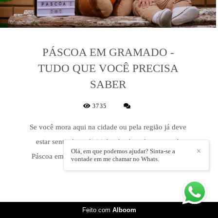
PÁSCOA EM GRAMADO -
TUDO QUE VOCÊ PRECISA
SABER
3735
Se você mora aqui na cidade ou pela região já deve
estar sentindo o cheirinho de chocolate no ar. A
Olá, em que podemos ajudar? Sinta-se a
✕
Páscoa em Gramado inicia no dia 20 de março e...
vontade em me chamar no Whats.
Feito com
Alboom