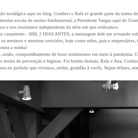
ão nostálgica aqui no blog. Conheci o Rafa (e grande parte da turma d
mesma escola de ensino fundamental, a Presidente Vargas aqui de Gram
os e nos reuníamos independente da série em que estávamos.
 do casamento - SIM, 2 DIAS ANTES, a mensagem dele me avisando sobr
os meninos e meninas crescidos, hoje como mães, pais e empresárixs, tod
honra a minha!
a, união, compartilhamento de bons sentimentos em meio à pandemia. Co
os meios de prevenção e higiene. Foi bonito demais, Rafa e Ana. Conhec
osa no período que vivemos, enfim, gratidão à vocês. Sejam felizes, se