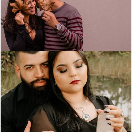
1293
0
670
0