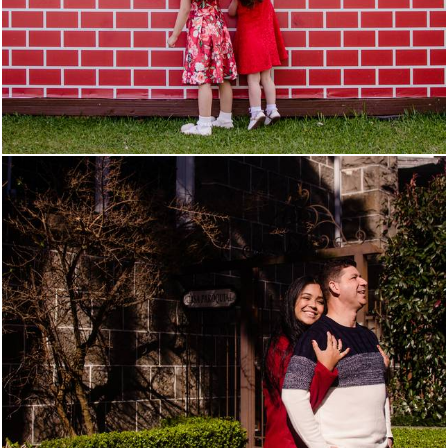
1181
0
821
30