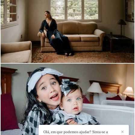
816
0
313
60
Olá, em que podemos ajudar? Sinta-se a
✕