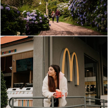
1064
18
783
1