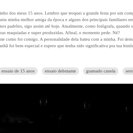
nho dos meus 15 anos. Lembro que troquei a grande festa por um comp
u minha melhor amiga da época e alguns dos principais familiares em no
os padrões, sigo assim até hoje. Atualmente, como fotógrafa, quando s
nas maquiadas e super produzidas. Afinal, o momento pede. Né?
nte como foi comigo. A personalidade dela bateu com a minha. Foi demai
nhã foi bem especial e espero que tenha sido significativa pra tua histó
ensaio de 15 anos
ensaio debutante
gramado canela
ser