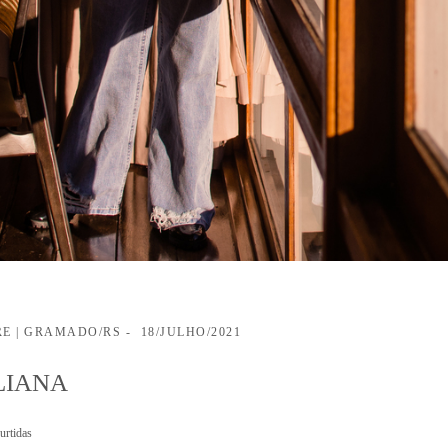
RE | GRAMADO/RS
18/JULHO/2021
LIANA
urtidas