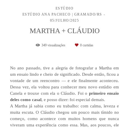
ESTÚDIO
ESTÚDIO ANA PACHECO | GRAMADO/RS
05/JULHO/2025
MARTHA + CLÁUDIO
349
visualizações
0
curtidas
No ano passado, tive a alegria de fotografar a Martha em
um ensaio lindo e cheio de significado. Desde então, ficou a
vontade de um reencontro — e ele finalmente aconteceu.
Dessa vez, ela voltou para conhecer meu novo estúdio em
Canela e trouxe com ela o Cláudio. Foi o
primeiro ensaio
deles como casal
, e posso dizer: foi especial demais.
A Martha já sabia como eu trabalho: com calma, leveza e
muita escuta. O Cláudio chegou um pouco mais tímido no
começo, como acontece com muitos homens que nunca
viveram uma experiência como essa. Mas, aos poucos, ele