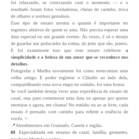
foi relaxando, se conectando com o momento — e o
resultado foram fotos verdadeiras, cheias de carinho, troca
de olhares e sorrisos genuínos.
Esse tipo de ensaio mostra o quanto é importante ter
registros afetivos de quem se ama. Não precisa esperar uma
data especial ou um grande evento. Às vezes, é só o desejo
de guardar um pedacinho da rotina, do jeito que são, juntos.
E foi exatamente isso que esse ensaio celebrou:
a
simplicidade e a beleza de um amor que se reconhece nos
detalhes
.
Fotografar a Martha novamente foi como reencontrar uma
velha amiga. E poder registrar o Cláudio ao lado dela,
compartilhando essa nova etapa no estúdio, foi uma honra.
Se você também deseja viver uma experiência de ensaio de
casal, seja para comemorar uma data ou apenas por querer
eternizar o agora, me chama! No estúdio ou ao ar livre, cada
ensaio é pensado com carinho para refletir a essência de
vocês. ✨
📍Atendimentos em Gramado, Canela e região.
📸 Especializada em ensaios de casal, família, gestantes,
newborn lifestyle e partos.