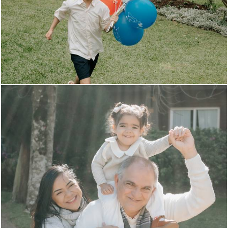
298
45
383
0