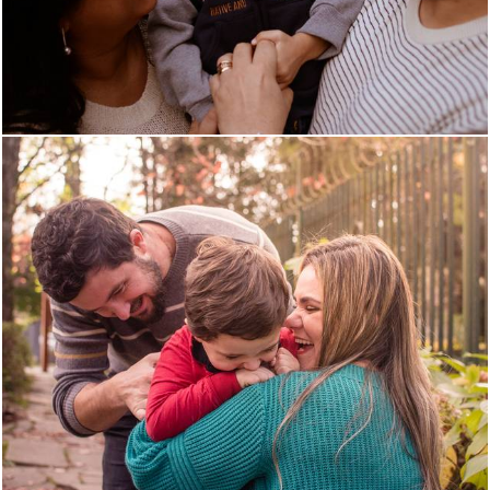
1411
0
903
48