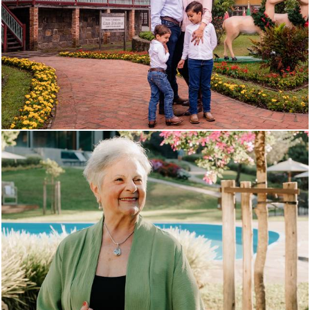
719
0
372
0