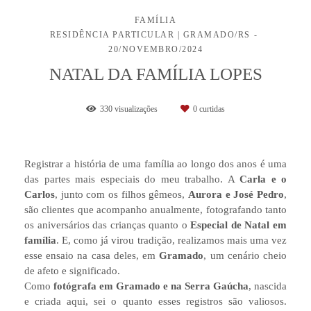
FAMÍLIA
RESIDÊNCIA PARTICULAR | GRAMADO/RS
20/NOVEMBRO/2024
NATAL DA FAMÍLIA LOPES
330
visualizações
0
curtidas
Registrar a história de uma família ao longo dos anos é uma
das partes mais especiais do meu trabalho. A
Carla e o
Carlos
, junto com os filhos gêmeos,
Aurora e José Pedro
,
são clientes que acompanho anualmente, fotografando tanto
os aniversários das crianças quanto o
Especial de Natal em
família
. E, como já virou tradição, realizamos mais uma vez
esse ensaio na casa deles, em
Gramado
, um cenário cheio
de afeto e significado.
Como
fotógrafa em Gramado e na Serra Gaúcha
, nascida
e criada aqui, sei o quanto esses registros são valiosos.