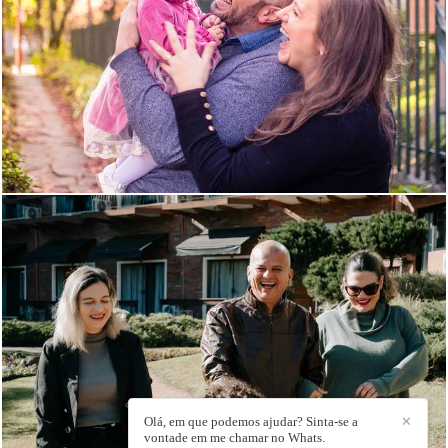
809
0
358
0
Olá, em que podemos ajudar? Sinta-se a
✕
vontade em me chamar no Whats.