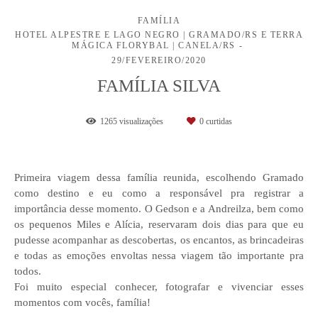
FAMÍLIA
HOTEL ALPESTRE E LAGO NEGRO | GRAMADO/RS E TERRA
MÁGICA FLORYBAL | CANELA/RS
29/FEVEREIRO/2020
FAMÍLIA SILVA
1265
visualizações
0
curtidas
Primeira viagem dessa família reunida, escolhendo Gramado
como destino e eu como a responsável pra registrar a
importância desse momento. O Gedson e a Andreilza, bem como
os pequenos Miles e Alícia, reservaram dois dias para que eu
pudesse acompanhar as descobertas, os encantos, as brincadeiras
e todas as emoções envoltas nessa viagem tão importante pra
todos.
Foi muito especial conhecer, fotografar e vivenciar esses
momentos com vocês, família!