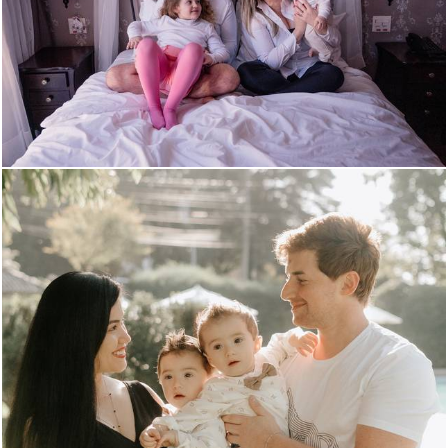
903
0
719
0