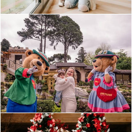
820
57