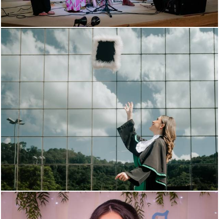
859
155