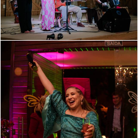
181
66
1484
23