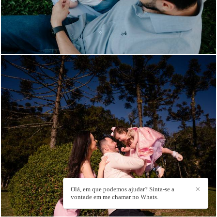
808
0
Olá, em que podemos ajudar? Sinta-se a
✕
vontade em me chamar no Whats.