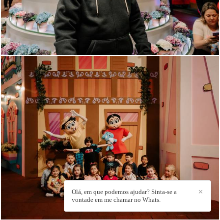
671
84
Olá, em que podemos ajudar? Sinta-se a
✕
vontade em me chamar no Whats.