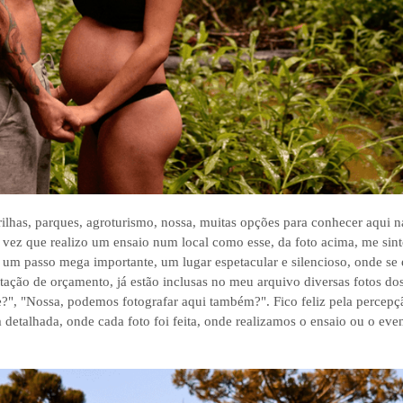
trilhas, parques, agroturismo, nossa, muitas opções para conhecer aqui n
a vez que realizo um ensaio num local como esse, da foto acima, me sint
um passo mega importante, um lugar espetacular e silencioso, onde se e
ação de orçamento, já estão inclusas no meu arquivo diversas fotos dos
se?", "Nossa, podemos fotografar aqui também?". Fico feliz pela percepç
 detalhada, onde cada foto foi feita, onde realizamos o ensaio ou o eve