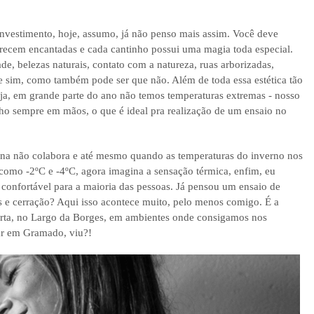
investimento, hoje, assumo, já não penso mais assim. Você deve
arecem encantadas e cada cantinho possui uma magia toda especial.
e, belezas naturais, contato com a natureza, ruas arborizadas,
ue sim, como também pode ser que não. Além de toda essa estética tão
ja, em grande parte do ano não temos temperaturas extremas - nosso
ho sempre em mãos, o que é ideal pra realização de um ensaio no
blina não colabora e até mesmo quando as temperaturas do inverno nos
 como -2ºC e -4ºC, agora imagina a sensação térmica, enfim, eu
 confortável para a maioria das pessoas. Já pensou um ensaio de
s e cerração? Aqui isso acontece muito, pelo menos comigo. É a
berta, no Largo da Borges, em ambientes onde consigamos nos
far em Gramado, viu?!