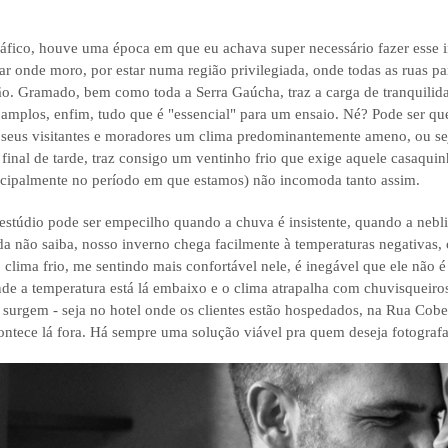
áfico, houve uma época em que eu achava super necessário fazer esse 
ar onde moro, por estar numa região privilegiada, onde todas as ruas p
ão. Gramado, bem como toda a Serra Gaúcha, traz a carga de tranquilidad
 amplos, enfim, tudo que é "essencial" para um ensaio. Né? Pode ser q
 seus visitantes e moradores um clima predominantemente ameno, ou se
nal de tarde, traz consigo um ventinho frio que exige aquele casaquin
incipalmente no período em que estamos) não incomoda tanto assim.
m estúdio pode ser empecilho quando a chuva é insistente, quando a ne
a não saiba, nosso inverno chega facilmente à temperaturas negativas,
lima frio, me sentindo mais confortável nele, é inegável que ele não é
nde a temperatura está lá embaixo e o clima atrapalha com chuvisqueiro
s surgem - seja no hotel onde os clientes estão hospedados, na Rua Co
ontece lá fora. Há sempre uma solução viável pra quem deseja fotogra