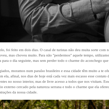
o, foi feito em dois dias. O casal de turistas não deu muita sorte com 
oveu, mas choveu muito. Para não "perdermos" aquele tempo, utilizamo
a para o dia seguinte, mas sem perder todo o charme do aconchego que 
iados, moramos num paraíso brasileiro e essa cidade têm muito a te ofer
m ela, afinal, nos dias de hoje está cada vez mais escasso esse contato
entes no nosso interior, mas de livre acesso a todos que nos visitam. E
o externo cercado pela natureza serrana e todo o charme que ela oferece
atrações da nossa cidade.