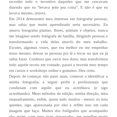
recordei todo o incentivo daqueles que me cercavam
dizendo que eu "levava jeito pra coisa". E não é que eu
lavava mesmo, (risos).
Em 2014 demonstrei meu interesse em fotografar pessoas,
mas sabia que muito aprendizado seria necessário. Eu
amava fotografar plantas, flores, animais e objetos, nunca
me imaginei sendo fotógrafa de família, dirigindo pessoas e
transformando a vida delas através do meu trabalho.
Escutei, algumas vezes, que era melhor eu me empenhar
nisso mesmo, deixar as pessoas pra lá e focar no que eu já
sabia fazer. Confesso que ouvir isso doeu, mas transformou
todo aquele receio em vontade, passei a investir meu tempo
em cursos e workshops online e gratuitos. Deu certo.
Depois de começar não parei mais, comecei a identificar a
minha fotografia, a seguir perfis e profissionais que
condiziam com aquilo que eu acreditava (e sigo
acreditando). Meus métodos de edição, minha direção, meu
enquadramento, enfim, quase tudo mudou - menos os tons
quentes, sigo apaixonada por eles e reflito isso em cada
imagem que faço. Muitos dos fotógrafos que acompanho
são assim, com tons mais alaranjados, me espelhei muito