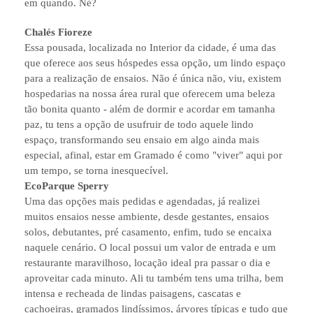
em quando. Né?
Chalés Fioreze
Essa pousada, localizada no Interior da cidade, é uma das
que oferece aos seus hóspedes essa opção, um lindo espaço
para a realização de ensaios. Não é única não, viu, existem
hospedarias na nossa área rural que oferecem uma beleza
tão bonita quanto - além de dormir e acordar em tamanha
paz, tu tens a opção de usufruir de todo aquele lindo
espaço, transformando seu ensaio em algo ainda mais
especial, afinal, estar em Gramado é como "viver" aqui por
um tempo, se torna inesquecível.
EcoParque Sperry
Uma das opções mais pedidas e agendadas, já realizei
muitos ensaios nesse ambiente, desde gestantes, ensaios
solos, debutantes, pré casamento, enfim, tudo se encaixa
naquele cenário. O local possui um valor de entrada e um
restaurante maravilhoso, locação ideal pra passar o dia e
aproveitar cada minuto. Ali tu também tens uma trilha, bem
intensa e recheada de lindas paisagens, cascatas e
cachoeiras, gramados lindíssimos, árvores típicas e tudo que