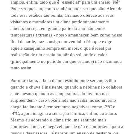
amplos, enfim, tudo que é "essencial" para um ensaio. Né?
Pode ser que sim, como também pode ser que não. Além de
toda essa estética tão bonita, Gramado oferece aos seus
visitantes e moradores um clima predominantemente
ameno, ou seja, em grande parte do ano não temos
temperaturas extremas - nosso amanhecer, bem como nosso
final de tarde, traz consigo um ventinho frio que exige
aquele casaquinho sempre em mãos, o que é ideal pra
realização de um ensaio no pôr do sol, onde o calor
(principalmente no período em que estamos) não incomoda
tanto assim.
Por outro lado, a falta de um estúdio pode ser empecilho
quando a chuva é insistente, quando a neblina não colabora
e até mesmo quando as temperaturas do inverno nos
surpreendem - caso você ainda não saiba, nosso inverno
chega facilmente à temperaturas negativas, como -2ºC e
-4ºC, agora imagina a sensação térmica, enfim, eu adoro.
Mesmo eu adorando o clima frio, me sentindo mais
confortável nele, é inegável que ele não é confortável para a
maioria das pessoas. Já pensou um ensaio de gestante, ou