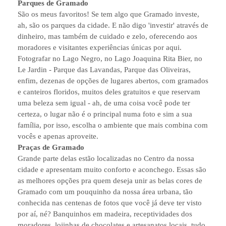
Parques de Gramado
São os meus favoritos! Se tem algo que Gramado investe,
ah, são os parques da cidade. E não digo 'investir' através de
dinheiro, mas também de cuidado e zelo, oferecendo aos
moradores e visitantes experiências únicas por aqui.
Fotografar no Lago Negro, no Lago Joaquina Rita Bier, no
Le Jardin - Parque das Lavandas, Parque das Oliveiras,
enfim, dezenas de opções de lugares abertos, com gramados
e canteiros floridos, muitos deles gratuitos e que reservam
uma beleza sem igual - ah, de uma coisa você pode ter
certeza, o lugar não é o principal numa foto e sim a sua
família, por isso, escolha o ambiente que mais combina com
vocês e apenas aproveite.
Praças de Gramado
Grande parte delas estão localizadas no Centro da nossa
cidade e apresentam muito conforto e aconchego. Essas são
as melhores opções pra quem deseja unir as belas cores de
Gramado com um pouquinho da nossa área urbana, tão
conhecida nas centenas de fotos que você já deve ter visto
por aí, né? Banquinhos em madeira, receptividades dos
moradores, lojinhas de chocolates e artesanatos locais, tudo