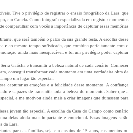
is. Tive o privilégio de registrar o ensaio fotográfico da Lara, que
mpo, em Canela. Como fotógrafa especializada em registrar momentos
 de compartilhar com vocês a importância de capturar essas memórias
brante, que será também o palco da sua grande festa. A escolha desse
stica e ao mesmo tempo sofisticada, que combina perfeitamente com o
emoração ainda mais inesquecível, e foi um privilégio poder capturar
Serra Gaúcha e transmitir a beleza natural de cada cenário. Conhecer
da Lara, consegui transformar cada momento em uma verdadeira obra de
 Campo um lugar tão especial.
esse capturar as emoções e a felicidade desse momento. A confiança
icado e capazes de transmitir toda a beleza do momento. Saber que a
 especial, e me motivou ainda mais a criar imagens que durassem para
 dessa jovem tão especial. A escolha da Casa do Campo como cenário
 uma delas ainda mais impactante e emocional. Essas imagens serão
a da Lara.
antes para as famílias, seja em ensaios de 15 anos, casamentos ou