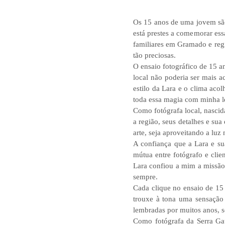
Os 15 anos de uma jovem são 
está prestes a comemorar es
familiares em Gramado e regi
tão preciosas.
O ensaio fotográfico de 15 a
local não poderia ser mais a
estilo da Lara e o clima aco
toda essa magia com minha l
Como fotógrafa local, nascid
a região, seus detalhes e su
arte, seja aproveitando a lu
A confiança que a Lara e su
mútua entre fotógrafo e clie
Lara confiou a mim a missão 
sempre.
Cada clique no ensaio de 15
trouxe à tona uma sensação 
lembradas por muitos anos, 
Como fotógrafa da Serra Gaú