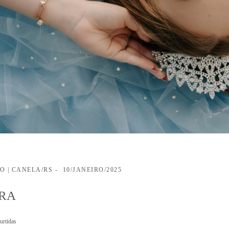
O | CANELA/RS
10/JANEIRO/2025
ARA
urtidas