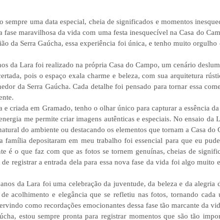
sempre uma data especial, cheia de significados e momentos inesquecíve
sa fase maravilhosa da vida com uma festa inesquecível na Casa do Ca
ão da Serra Gaúcha, essa experiência foi única, e tenho muito orgulho
nos da Lara foi realizado na própria Casa do Campo, um cenário deslum
certada, pois o espaço exala charme e beleza, com sua arquitetura rú
lhedor da Serra Gaúcha. Cada detalhe foi pensado para tornar essa com
ente.
a e criada em Gramado, tenho o olhar único para capturar a essência da 
a energia me permite criar imagens autênticas e especiais. No ensaio 
z natural do ambiente ou destacando os elementos que tornam a Casa do
a família depositaram em meu trabalho foi essencial para que eu pud
nte é o que faz com que as fotos se tornem genuínas, cheias de signif
de registrar a entrada dela para essa nova fase da vida foi algo muito
 anos da Lara foi uma celebração da juventude, da beleza e da alegria
de acolhimento e elegância que se refletiu nas fotos, tornando cada
servindo como recordações emocionantes dessa fase tão marcante da vid
cha, estou sempre pronta para registrar momentos que são tão import