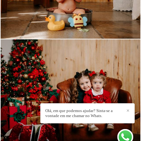
128
45
222
0
Olá, em que podemos ajudar? Sinta-se a
✕
vontade em me chamar no Whats.