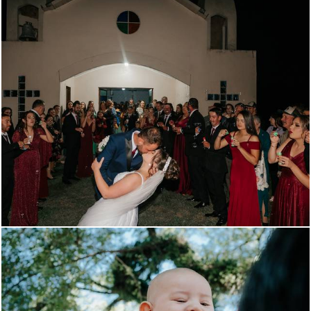
631
105