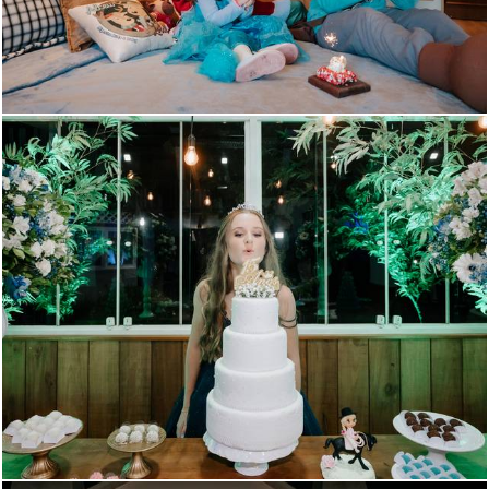
566
105