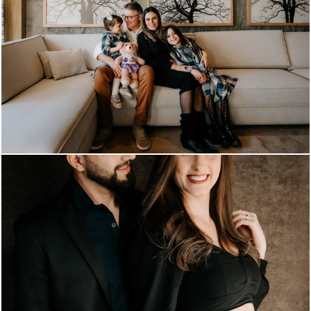
417
0
415
0