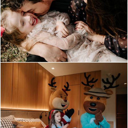
360
57
394
66