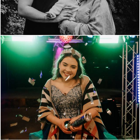
395
84