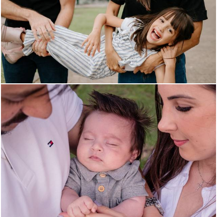
209
0
754
0