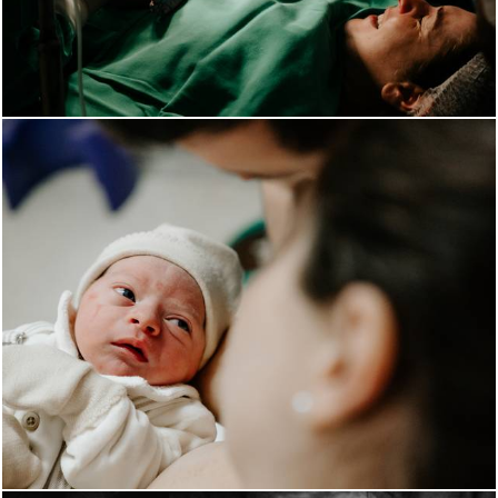
351
98