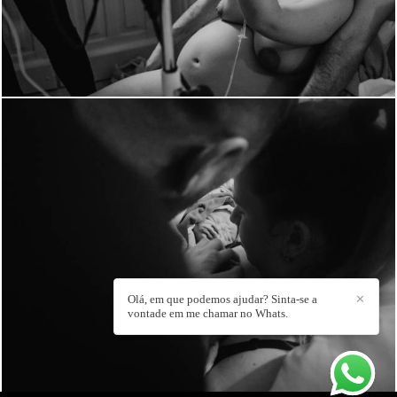
700
54
Olá, em que podemos ajudar? Sinta-se a
✕
vontade em me chamar no Whats.