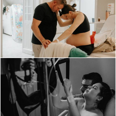
165
87
643
51