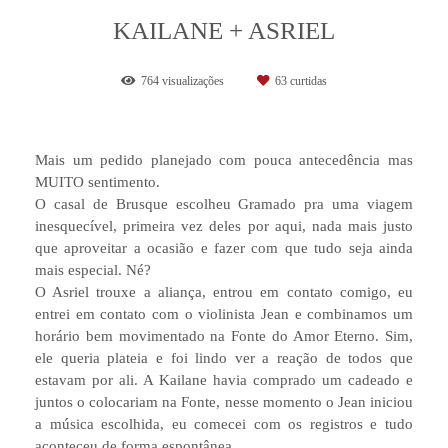
KAILANE + ASRIEL
764
visualizações
63
curtidas
Mais um pedido planejado com pouca antecedência mas
MUITO sentimento.
O casal de Brusque escolheu Gramado pra uma viagem
inesquecível, primeira vez deles por aqui, nada mais justo
que aproveitar a ocasião e fazer com que tudo seja ainda
mais especial. Né?
O Asriel trouxe a aliança, entrou em contato comigo, eu
entrei em contato com o violinista Jean e combinamos um
horário bem movimentado na Fonte do Amor Eterno. Sim,
ele queria plateia e foi lindo ver a reação de todos que
estavam por ali. A Kailane havia comprado um cadeado e
juntos o colocariam na Fonte, nesse momento o Jean iniciou
a música escolhida, eu comecei com os registros e tudo
aconteceu de forma espontânea.