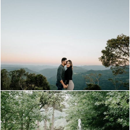
752
90