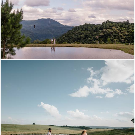
919
66
772
84