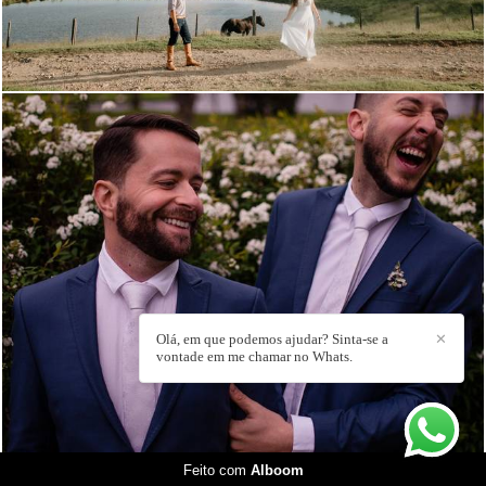
1326
18
Olá, em que podemos ajudar? Sinta-se a
✕
vontade em me chamar no Whats.
Feito com
Alboom