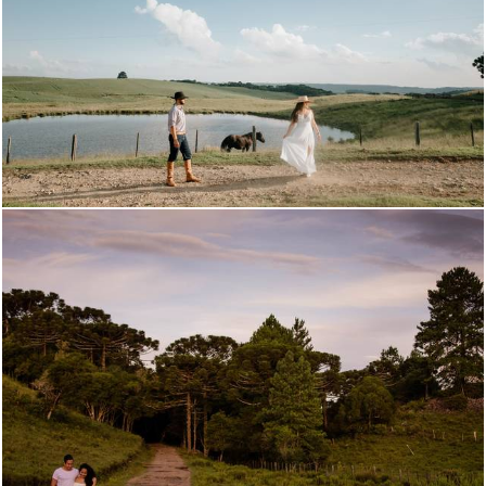
772
84
1604
14