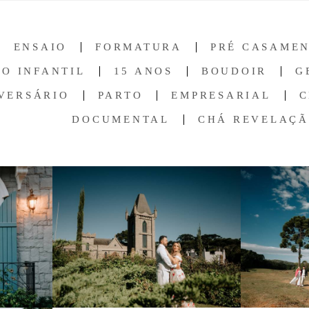
ENSAIO
FORMATURA
PRÉ CASAME
O INFANTIL
15 ANOS
BOUDOIR
G
VERSÁRIO
PARTO
EMPRESARIAL
C
DOCUMENTAL
CHÁ REVELAÇ
4
829
72