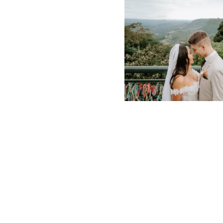
1258
3