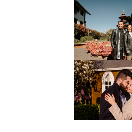
673
48
791
0