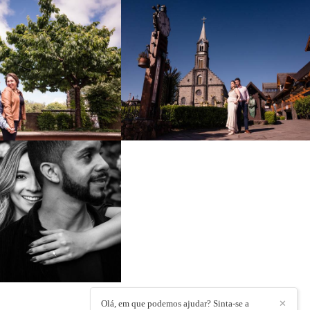
785
0
836
0
1241
125
Olá, em que podemos ajudar? Sinta-se a
✕