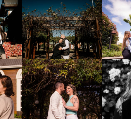
726
54
866
0