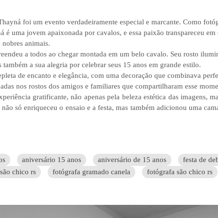
Thayná foi um evento verdadeiramente especial e marcante. Como fotógr
á é uma jovem apaixonada por cavalos, e essa paixão transpareceu em c
 nobres animais.
reendeu a todos ao chegar montada em um belo cavalo. Seu rosto ilumin
 também a sua alegria por celebrar seus 15 anos em grande estilo.
 repleta de encanto e elegância, com uma decoração que combinava perf
padas nos rostos dos amigos e familiares que compartilharam esse mom
periência gratificante, não apenas pela beleza estética das imagens, 
s não só enriqueceu o ensaio e a festa, mas também adicionou uma cam
os
aniversário 15 anos
aniversário de 15 anos
festa de de
são chico rs
fotógrafa gramado canela
fotógrafa são chico rs