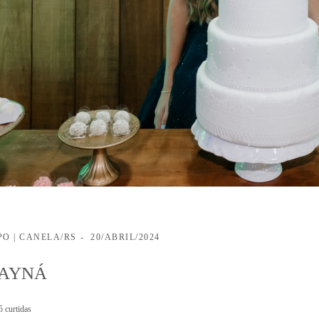
O | CANELA/RS
20/ABRIL/2024
HAYNÁ
5
curtidas