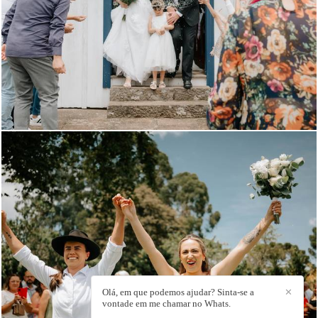
375
112
209
123
Olá, em que podemos ajudar? Sinta-se a
✕
vontade em me chamar no Whats.